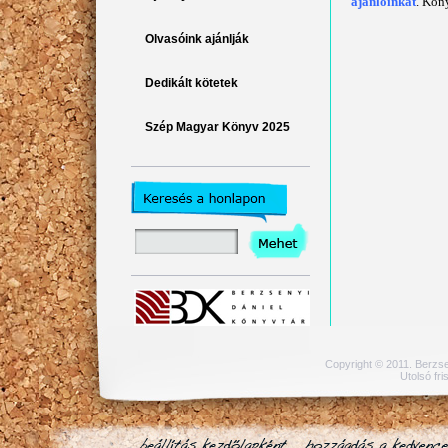
ajánlóinkat
. Kön
Olvasóink ajánlják
Dedikált kötetek
Szép Magyar Könyv 2025
Copyright
©
2011. Berzsen
Utolsó fri