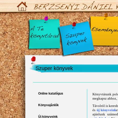
Szuper könyvek
Online katalógus
Könyvtárunk polc
megkapsz ahhoz, h
Könyvajánlók
Távolról is keres
és
új könyveink
e
ajánlunk számod
Új könyveink